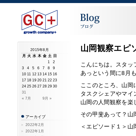
山岡観察エピ
2015年8月
月
火
水
木
金
土
日
1
2
こんにちは。スタッ
3
4
5
6
7
8
9
あっという間に8月も
10
11
12
13
14
15
16
17
18
19
20
21
22
23
ここのところ、山岡
24
25
26
27
28
29
30
31
タスクシェアやマイ
« 7月
9月 »
山岡の人間観察を楽
その甲斐あって？山
アーカイブ
2022年2月
＜エピソード１＞山
2022年1月