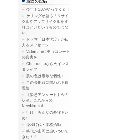
最近の投稿
今年もSBがやってくる！
ケリングが語る「リサイ
クルやアップサイクルをす
ればいいというものではな
い」
ドラマ「日本沈没」が伝
えるメッセージ
Valentineにチョコレート
の真実を
Clubhouseならぬインス
タライブ
肌の色は素敵な個性！
この長期戦に問われる倫
理性
【緊急アンケート】今の
状況、これからの
NewNormal
行け！みんなの夢守るた
め♪
令和時代・本格始動
時代が山岡に追いついて
きた！？