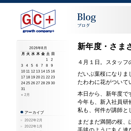
新年度・さま
2026年8月
月
火
水
木
金
土
日
1
2
４月１日。スタッフ
3
4
5
6
7
8
9
10
11
12
13
14
15
16
だいぶ葉桜になりま
17
18
19
20
21
22
23
たわわに花がついて
24
25
26
27
28
29
30
31
本日から、新年度で
« 2月
今年も、新入社員研
私も、何件が講師と
アーカイブ
2022年2月
まだまだ満開の桜、
2022年1月
手毬のように丸く連