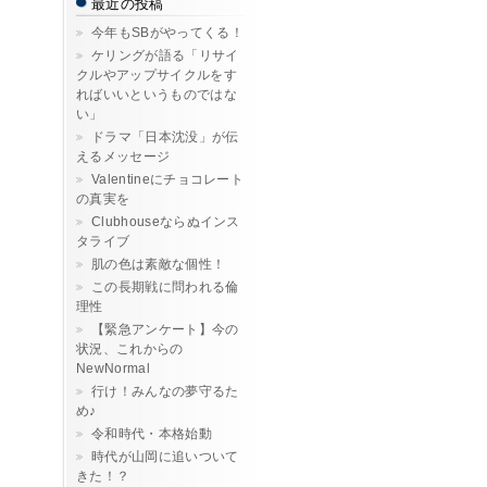
最近の投稿
今年もSBがやってくる！
ケリングが語る「リサイ
クルやアップサイクルをす
ればいいというものではな
い」
ドラマ「日本沈没」が伝
えるメッセージ
Valentineにチョコレート
の真実を
Clubhouseならぬインス
タライブ
肌の色は素敵な個性！
この長期戦に問われる倫
理性
【緊急アンケート】今の
状況、これからの
NewNormal
行け！みんなの夢守るた
め♪
令和時代・本格始動
時代が山岡に追いついて
きた！？