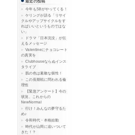
最近の投稿
今年もSBがやってくる！
ケリングが語る「リサイ
クルやアップサイクルをす
ればいいというものではな
い」
ドラマ「日本沈没」が伝
えるメッセージ
Valentineにチョコレート
の真実を
Clubhouseならぬインス
タライブ
肌の色は素敵な個性！
この長期戦に問われる倫
理性
【緊急アンケート】今の
状況、これからの
NewNormal
行け！みんなの夢守るた
め♪
令和時代・本格始動
時代が山岡に追いついて
きた！？