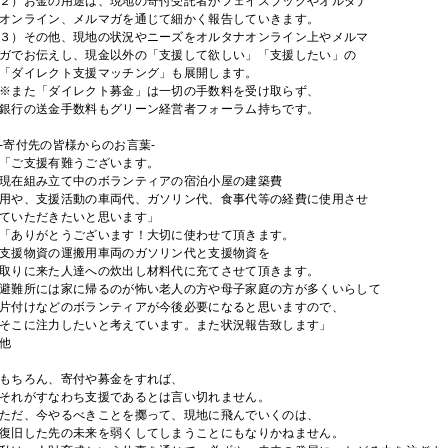
２）お金の用途は、現地の寄付受託者がフェイスブックやオルタナ
オンライン、メルマガを通じて細かく報告していきます。
３）その他、現地の状況やニーズをオルタナオンライン上やメルマ
ガでお伝えし、現金以外の「支援して欲しい」「支援したい」の
「ダイレクト支援マッチング」も展開します。
※また「ダイレクト募金」は一切の手数料を受け取らず、
銀行の送金手数料もグリーン経営者フォーラム持ちです。
-寄付先の皆様からのお言葉-
「ご支援有難うございます。
現在組み立て中のボランティアの宿泊小屋の建築費
用や、支援活動の車両代、ガソリン代、食事代等の経費に使用させ
ていただきたいと思います」
「ありがとうございます！大切に使わせて頂きます。
支援物資の運搬用車両のガソリン代と支援物資を
取りに来た人達への炊出し材料代に充てさせて頂きます。
避難所には家に帰るのが怖い老人の方や母子家庭の方が多くいらして
片付けなどのボランティアが今後必要になると思いますので、
そこに注力したいと考えています。また状況報告致します」
他
もちろん、寄付や募金をすれば、
それがすなわち支援であるとは言い切れません。
ただ、今やるべきことを擲って、現地に飛んでいくのは、
復旧した先の未来を弱くしてしまうことにもなりかねません。