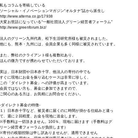
私もコラムを寄稿している
ソーシャル・イノベーションマガジン“オルタナ”誌から派生し
http://www.alterna.co.jp/17938
大変お世話になっている“一般社団法人グリーン経営者フォーラム”
http://www.greenforum.biz/
法人のグリーン九州代表、松下生活研究所様も被災されました。
他にも、熊本・九州には、会員企業も多く同様に被災されています。
また、弊社のクライアント様も複数社あり、
ほんの微力ですが携わらせていただいております。
実は、日本財団や日本赤十字、他法人の寄付の中でも
すぐに現地にお金を振り込むケースは非常に珍しく、
この「ダイレクト募金」への評価が高まっています。
会員ではない方も、募金に参加できますので、
ご関心のある方は、お気軽にお問合せください。
-ダイレクト募金の特徴-
１）日本赤十字など、被災者に届くのに時間が掛かる仕組みと違っ
て、週に２回程度、お金を現地に送金します。
※手数料は一切頂きません。100％、現地に届けます（手数料はグ
リーン経営者フォーラムが負担します）
※寄付の税額控除は申し訳ありませんが、適用できません