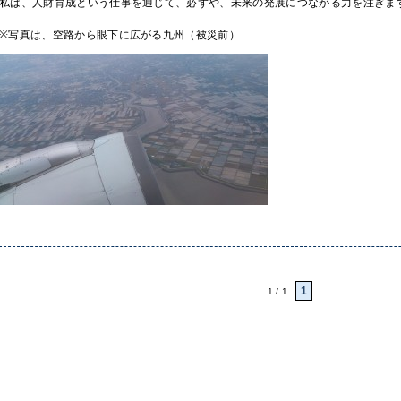
私は、人財育成という仕事を通じて、必ずや、未来の発展につながる力を注ぎま
※写真は、空路から眼下に広がる九州（被災前）
1
1 / 1