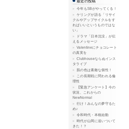
最近の投稿
今年もSBがやってくる！
ケリングが語る「リサイ
クルやアップサイクルをす
ればいいというものではな
い」
ドラマ「日本沈没」が伝
えるメッセージ
Valentineにチョコレート
の真実を
Clubhouseならぬインス
タライブ
肌の色は素敵な個性！
この長期戦に問われる倫
理性
【緊急アンケート】今の
状況、これからの
NewNormal
行け！みんなの夢守るた
め♪
令和時代・本格始動
時代が山岡に追いついて
きた！？