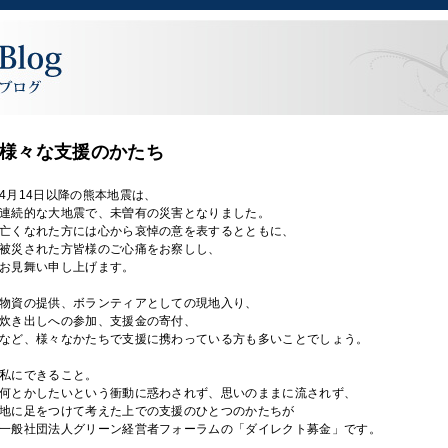
様々な支援のかたち
4月14日以降の熊本地震は、
連続的な大地震で、未曽有の災害となりました。
亡くなれた方には心から哀悼の意を表するとともに、
被災された方皆様のご心痛をお察しし、
お見舞い申し上げます。
物資の提供、ボランティアとしての現地入り、
炊き出しへの参加、支援金の寄付、
など、様々なかたちで支援に携わっている方も多いことでしょう。
私にできること。
何とかしたいという衝動に惑わされず、思いのままに流されず、
地に足をつけて考えた上での支援のひとつのかたちが
一般社団法人グリーン経営者フォーラムの「ダイレクト募金」です。